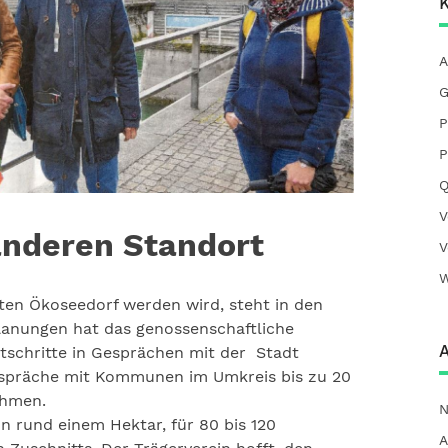
K
A
G
P
P
Q
V
anderen Standort
V
W
ten Ökoseedorf werden wird, steht in den
lanungen hat das genossenschaftliche
A
tschritte in Gesprächen mit der Stadt
espräche mit Kommunen im Umkreis bis zu 20
ehmen.
N
n rund einem Hektar, für 80 bis 120
A