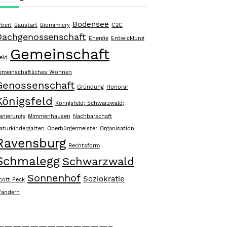
Bodensee
rbeit
Baustart
Biomimicry
C2C
Dachgenossenschaft
Energie
Entwicklung
Gemeinschaft
eld
emeinschaftliches Wohnen
Genossenschaft
Gründung
Honorar
Königsfeld
Königsfeld; Schwarzwald;
anierungs
Mimmenhausen
Nachbarschaft
aturkindergarten
Oberbürgermeister
Organisation
Ravensburg
Rechtsform
Schmalegg
Schwarzwald
Sonnenhof
Soziokratie
cott Peck
andern
—————————————–