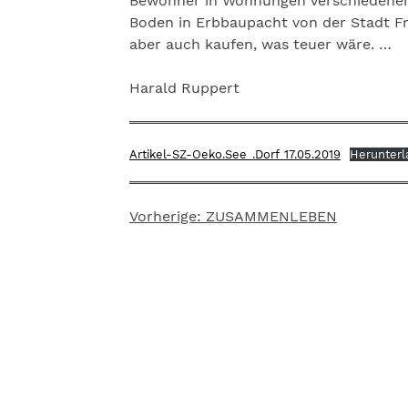
Bewohner in Wohnungen verschiedenen Z
Boden in Erbbaupacht von der Stadt Fr
aber auch kaufen, was teuer wäre. …
Harald Ruppert
Artikel-SZ-Oeko.See_.Dorf_17.05.2019
Herunterl
Vorherige:
ZUSAMMENLEBEN
Beitragsnavigation