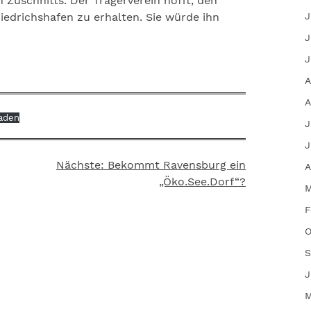
uschnitts. Der Trägerverein hofft, den
J
iedrichshafen zu erhalten. Sie würde ihn
J
J
A
A
aden
J
J
Nächste:
Bekommt Ravensburg ein
A
„Öko.See.Dorf“?
M
F
O
S
J
M