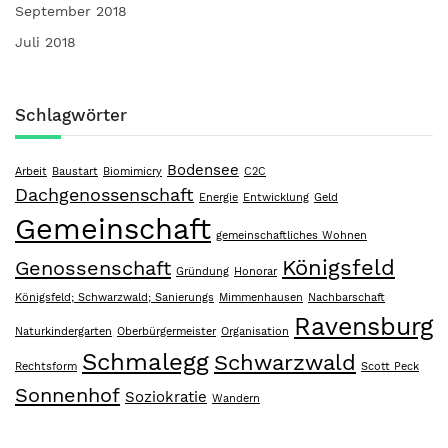
September 2018
Juli 2018
Schlagwörter
Bodensee
Arbeit
Baustart
Biomimicry
C2C
Dachgenossenschaft
Energie
Entwicklung
Geld
Gemeinschaft
gemeinschaftliches Wohnen
Königsfeld
Genossenschaft
Gründung
Honorar
Königsfeld; Schwarzwald; Sanierungs
Mimmenhausen
Nachbarschaft
Ravensburg
Naturkindergarten
Oberbürgermeister
Organisation
Schmalegg
Schwarzwald
Rechtsform
Scott Peck
Sonnenhof
Soziokratie
Wandern