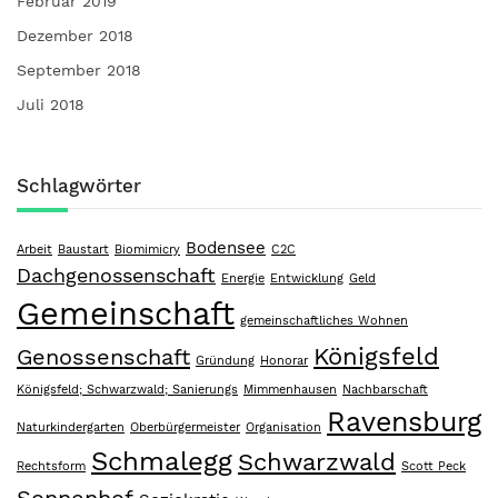
Februar 2019
Dezember 2018
September 2018
Juli 2018
Schlagwörter
Bodensee
Arbeit
Baustart
Biomimicry
C2C
Dachgenossenschaft
Energie
Entwicklung
Geld
Gemeinschaft
gemeinschaftliches Wohnen
Königsfeld
Genossenschaft
Gründung
Honorar
Königsfeld; Schwarzwald; Sanierungs
Mimmenhausen
Nachbarschaft
Ravensburg
Naturkindergarten
Oberbürgermeister
Organisation
Schmalegg
Schwarzwald
Rechtsform
Scott Peck
Sonnenhof