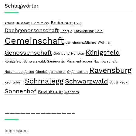
Schlagwörter
Bodensee
Arbeit
Baustart
Biomimicry
C2C
Dachgenossenschaft
Energie
Entwicklung
Geld
Gemeinschaft
gemeinschaftliches Wohnen
Königsfeld
Genossenschaft
Gründung
Honorar
Königsfeld; Schwarzwald; Sanierungs
Mimmenhausen
Nachbarschaft
Ravensburg
Naturkindergarten
Oberbürgermeister
Organisation
Schmalegg
Schwarzwald
Rechtsform
Scott Peck
Sonnenhof
Soziokratie
Wandern
—————————————–
Impressum