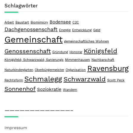
Schlagwörter
Bodensee
Arbeit
Baustart
Biomimicry
C2C
Dachgenossenschaft
Energie
Entwicklung
Geld
Gemeinschaft
gemeinschaftliches Wohnen
Königsfeld
Genossenschaft
Gründung
Honorar
Königsfeld; Schwarzwald; Sanierungs
Mimmenhausen
Nachbarschaft
Ravensburg
Naturkindergarten
Oberbürgermeister
Organisation
Schmalegg
Schwarzwald
Rechtsform
Scott Peck
Sonnenhof
Soziokratie
Wandern
—————————————–
Impressum