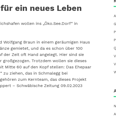
K
 für ein neues Leben
A
ichshafen wollen ins „Öko.See.Dorf“ in
G
P
P
nd Wolfgang Braun in einem geräumigen Haus
Q
änze gemietet, und da es schon über 100
f der Zeit oft Hand angelegt. Hier sind sie
V
der großgezogen. Trotzdem wollen sie dieses
V
it Mitte 60 auf den Kopf stellen: Das Ehepaar
W
f“ zu ziehen, das in Schmalegg bei
 gehören zum Kernteam, das dieses Projekt
ppert – Schwäbische Zeitung 09.02.2023
A
N
A