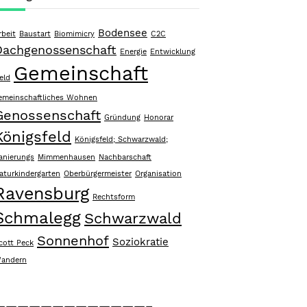
Bodensee
rbeit
Baustart
Biomimicry
C2C
Dachgenossenschaft
Energie
Entwicklung
Gemeinschaft
eld
emeinschaftliches Wohnen
Genossenschaft
Gründung
Honorar
Königsfeld
Königsfeld; Schwarzwald;
anierungs
Mimmenhausen
Nachbarschaft
aturkindergarten
Oberbürgermeister
Organisation
Ravensburg
Rechtsform
Schmalegg
Schwarzwald
Sonnenhof
Soziokratie
cott Peck
andern
—————————————–