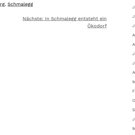
rg
,
Schmalegg
J
J
Nächste:
In Schmalegg entsteht ein
Ökodorf
J
A
A
J
J
A
M
F
O
S
J
M