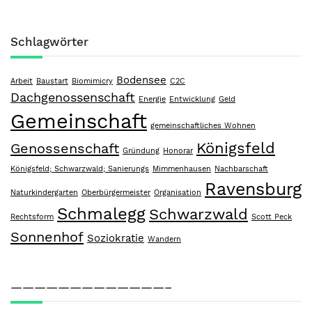
Schlagwörter
Bodensee
Arbeit
Baustart
Biomimicry
C2C
Dachgenossenschaft
Energie
Entwicklung
Geld
Gemeinschaft
gemeinschaftliches Wohnen
Königsfeld
Genossenschaft
Gründung
Honorar
Königsfeld; Schwarzwald; Sanierungs
Mimmenhausen
Nachbarschaft
Ravensburg
Naturkindergarten
Oberbürgermeister
Organisation
Schmalegg
Schwarzwald
Rechtsform
Scott Peck
Sonnenhof
Soziokratie
Wandern
—————————————–