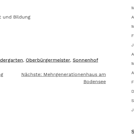
M
it und Bildung
A
M
F
J
A
ndergarten
,
Oberbürgermeister
,
Sonnenhof
M
A
ng
Nächste:
Mehrgenerationenhaus am
Bodensee
F
D
S
J