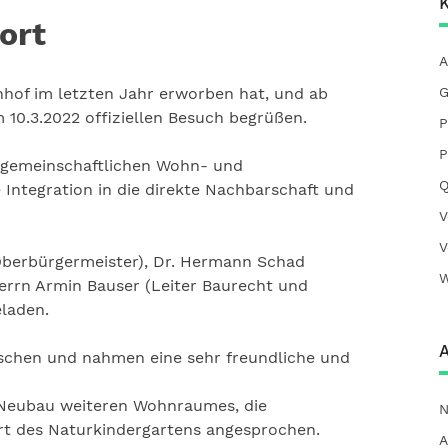
K
ort
A
of im letzten Jahr erworben hat, und ab
G
m 10.3.2022 offiziellen Besuch begrüßen.
P
P
 gemeinschaftlichen Wohn- und
Q
Integration in die direkte Nachbarschaft und
V
V
Oberbürgermeister), Dr. Hermann Schad
W
errn Armin Bauser (Leiter Baurecht und
eladen.
A
schen und nahmen eine sehr freundliche und
 Neubau weiteren Wohnraumes, die
N
rt des Naturkindergartens angesprochen.
A