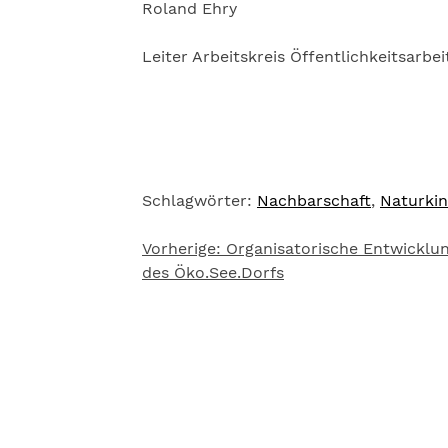
Roland Ehry
Leiter Arbeitskreis Öffentlichkeitsarbe
Schlagwörter:
Nachbarschaft
,
Naturki
Vorherige:
Organisatorische Entwicklu
Beitragsnavigation
des Öko.See.Dorfs