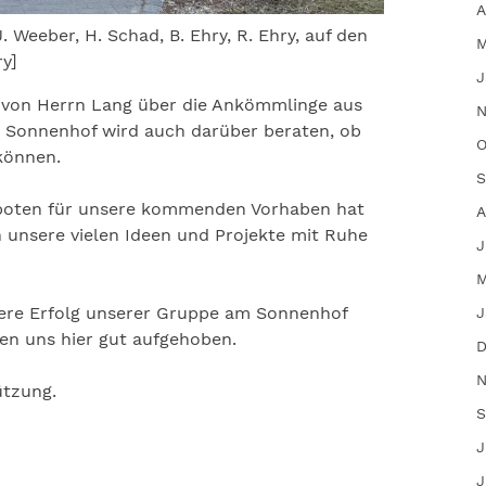
A
 J. Weeber, H. Schad, B. Ehry, R. Ehry, auf den
M
ry]
J
g von Herrn Lang über die Ankömmlinge aus
N
 Sonnenhof wird auch darüber beraten, ob
O
können.
S
boten für unsere kommenden Vorhaben hat
A
unsere vielen Ideen und Projekte mit Ruhe
J
M
tere Erfolg unserer Gruppe am Sonnenhof
J
len uns hier gut aufgehoben.
D
N
ützung.
S
J
J