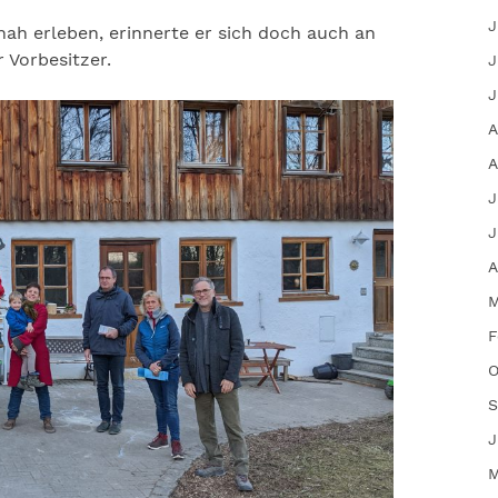
J
ah erleben, erinnerte er sich doch auch an
 Vorbesitzer.
J
J
A
A
J
J
A
M
F
O
S
J
M