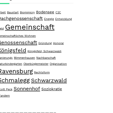
Bodensee
rbeit
Baustart
Biomimicry
C2C
Dachgenossenschaft
Energie
Entwicklung
Gemeinschaft
eld
emeinschaftliches Wohnen
Genossenschaft
Gründung
Honorar
Königsfeld
Königsfeld; Schwarzwald;
anierungs
Mimmenhausen
Nachbarschaft
aturkindergarten
Oberbürgermeister
Organisation
Ravensburg
Rechtsform
Schmalegg
Schwarzwald
Sonnenhof
Soziokratie
cott Peck
andern
—————————————–